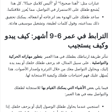
عبارات مثل: “أهذا صحيح؟” أو “أليس كلامكِ جيدًا!”. كل هذا
يُشجع طفلكِ على الاستمرار في التواصل، مما يُعزز علاقتكما.
ساعد طفلك على الهدوء بعد انزعاجه أو انفعاله. يمكنك تحقيق
ذلك بمداعبته، وقول كلمات لطيفة، وتشغيل موسيقى هادئة.
الترابط في عمر 6-9 أشهر: كيف يبدو
وكيف يستجيب
تتأثر طريقة ارتباطك بطفلك في هذا العمر
بتطور مهاراته الحركية
والتواصلية
. على سبيل المثال، قد يزحف طفلك خلفك أو يمد يده
إليك، ويحاول التواصل معك من خلال الثرثرة وإصدار الأصوات. هذا
يُسهّل عليك فهم احتياجات طفلك وكيفية الاستجابة لها.
فيما يلي بعض
الأشياء التي يمكنك القيام بها
للاستجابة لطفلك
والتواصل معه في هذا العمر:
استجبي عندما يحاول طفلكِ الوصول إليكِ أو يزحف خلفكِ. إذا