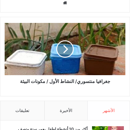
موق
ع
الوي
ب
ج
غ
ر
ا
ف
ي
ا
م
ن
ت
جغرافيا منتسوري/ النشاط الأول / مكونات البيئة
س
و
ر
ي
الأشهر
الأخيرة
تعليقات
/
ا
ل
أكثر من 10 أنشطة لطفل بعمر سنة ونصف
ن