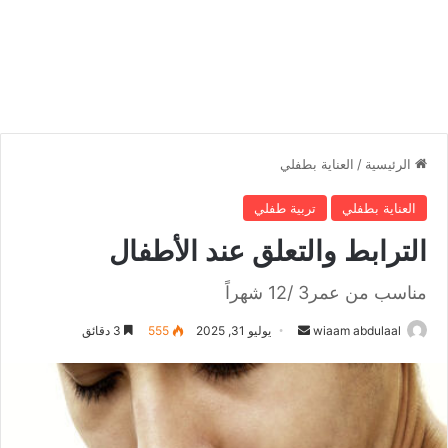
الرئيسية
/
العناية بطفلي
العناية بطفلي
تربية طفلي
الترابط والتعلق عند الأطفال
مناسب من عمر3 /12 شهراً
wiaam abdulaal
أ
يوليو 31, 2025
555
3 دقائق
ر
س
ل
ب