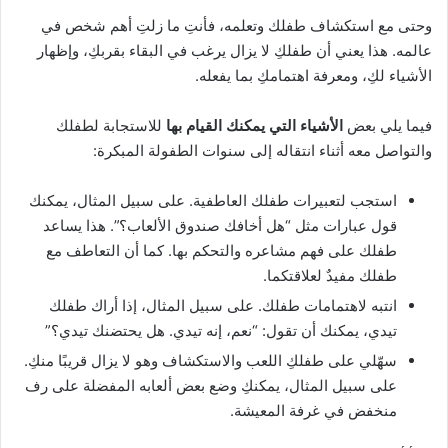
وحتى مع استكشاف طفلك وتعلمه، فأنتِ ما زلتِ أهم شخص في
عالمه. هذا يعني أن طفلكِ لا يزال يرغب في البقاء بقربكِ، وإظهار
الأشياء لكِ، ومعرفة اهتمامكِ بما يفعله.
فيما يلي بعض
الأشياء التي يمكنك القيام بها
للاستجابة لطفلك
والتواصل معه أثناء انتقاله إلى سنوات الطفولة المبكرة:
استجب لتعبيرات طفلك العاطفية. على سبيل المثال، يمكنك
قول عبارات مثل “هل أخافك صندوق الألعاب؟”. هذا يساعد
طفلك على فهم مشاعره والتحكم بها. كما أن التعاطف مع
طفلك مفيدٌ لعلاقتكما.
انتبه لاهتمامات طفلك. على سبيل المثال، إذا أراك طفلك
تيدي، يمكنك أن تقول: “نعم، إنه تيدي. هل يحتضنك تيدي؟”
سهّلي على طفلكِ اللعب والاستكشاف وهو لا يزال قريبًا منكِ.
على سبيل المثال، يمكنكِ وضع بعض ألعابه المفضلة على رف
منخفض في غرفة المعيشة.