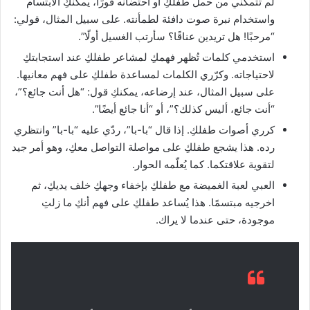
لم تتمكني من حمل طفلكِ أو احتضانه فورًا، يمكنكِ الابتسام
واستخدام نبرة صوت دافئة لطمأنته. على سبيل المثال، قولي:
“مرحبًا! هل تريدين عناقًا؟ سأرتب الغسيل أولًا”.
استخدمي كلمات تُظهر فهمكِ لمشاعر طفلكِ عند استجابتكِ
لاحتياجاته. وكرّري الكلمات لمساعدة طفلكِ على فهم معانيها.
على سبيل المثال، عند إرضاعه، يمكنكِ قول: “هل أنت جائع؟”،
“أنت جائع، أليس كذلك؟”، أو “أنا جائع أيضًا”.
كرري أصوات طفلكِ. إذا قال “با-با”، ردّي عليه “با-با” وانتظري
رده. هذا يشجع طفلكِ على مواصلة التواصل معكِ، وهو أمر جيد
لتقوية علاقتكما. كما يُعلّمه الحوار.
العبي لعبة الغميضة مع طفلكِ بإخفاء وجهكِ خلف يديكِ، ثم
اخرجيه مبتسمًا. هذا يُساعد طفلكِ على فهم أنكِ ما زلتِ
موجودة، حتى عندما لا يراك.