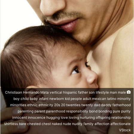
ر
ي
د
ا
إ
ل
ك
ت
ر
و
ن
ي
ا
Christiaan Hernando Mata vertical hispanic father son lifestyle man male
boy child baby infant newborn kid people adult mexican latino minority
minorities ethnic ethnicity 20s 20 twenties twenty dad daddy fatherhood
parenting parent parenthood responsibility bond bonding pure purity
innocent innocence hugging love loving nurturing offspring relationship
shirtless bare chested chest naked nude nudity family affection affectionate
VStock