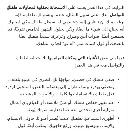
الترابط في هذا العمر يعتمد
على الاستجابة بحفاوة لمحاولات طفلكِ
للتواصل
معكِ. على سبيل المثال، عندما يبتسم لكِ طفلكِ، فإنه
يرغب منكِ أن تنظري إليه وتبتسمي له. سيظل طفلكِ يبكي ليخبركِ
أنه يحتاج إلى شيء ما أيضًا، ولكن بحلول الشهر الخامس تقريبًا، قد
تسمعين أيضًا أصوات أنين وصراخ وغرغرة. سيبدأ طفلكِ أيضًا
بالضحك أو قول كلمات مثل “آه غو” لجذب انتباهكِ.
فيما يلي بعض
الأشياء التي يمكنك القيام بها
للاستجابة لطفلك
والتواصل معه في هذا العمر:
ضعي طفلكِ في حضنكِ، مواجهًا لكِ. انظري في عينيهِ بلطف،
وتحدثي بهدوء بينما تنظران إلى بعضكما البعض. استجبي لردود
فعل طفلكِ بالابتسامات والكلمات والأصوات المشجعة.
عند تغيير حفاض طفلك، أو طيّ ملابسه، أو القيام بأي أعمال
منزلية أخرى، تحدثي معه عما تفعلينه. صوتك يُهدئه.
أظهري استماعكِ لطفلكِ عندما يُصدر أصواتًا. حاولي الابتسام،
والإيماء، وتوسيع عينيكِ، ورفع حاجبيكِ. يمكنكِ أيضًا قول