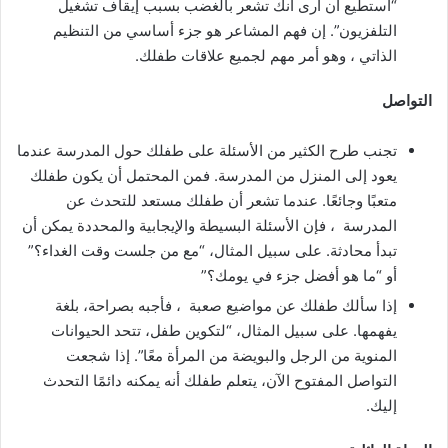
“أستطيع أن أرى أنك تشعر بالغضب بسبب إيقاف تشغيل
التلفزيون”. إن فهم المشاعر هو جزء أساسي من التنظيم
الذاتي ، وهو أمر مهم لجميع علاقات طفلك.
التواصل
تجنب طرح الكثير من الأسئلة على طفلك حول المدرسة عندما
يعود إلى المنزل من المدرسة. فمن المحتمل أن يكون طفلك
متعبًا وجائعًا. عندما تشعر أن طفلك مستعد للتحدث عن
المدرسة ، فإن الأسئلة البسيطة والإيجابية والمحددة يمكن أن
تبدأ محادثة. على سبيل المثال، “مع من جلست وقت الغداء؟”
أو “ما هو أفضل جزء في يومك؟”
إذا سألك طفلك عن مواضيع صعبة ، فأجبه بصراحة، بلغة
يفهمها. على سبيل المثال، “لتكوين طفل، تتحد الحيوانات
المنوية من الرجل والبويضة من المرأة معًا”. إذا شجعت
التواصل المفتوح الآن، يتعلم طفلك أنه يمكنه دائمًا التحدث
إليك.