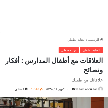
الرئيسية
/
العناية بطفلي
العناية بطفلي
تربية طفلي
العلاقات مع أطفال المدارس : أفكار
ونصائح
علاقاتك مع طفلك
wiaam abdulaal
أ
أكتوبر 14, 2024
1٬048
4 دقائق
ر
س
ل