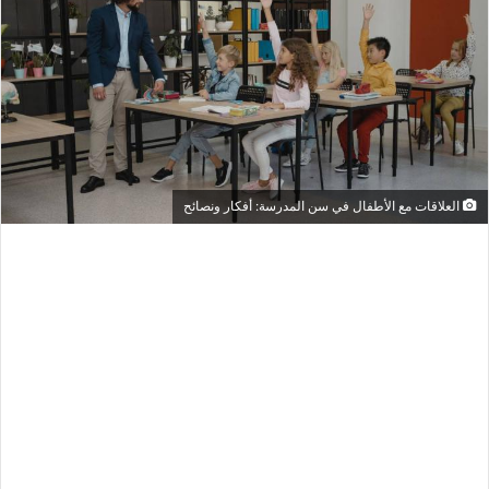
ب
ر
ي
د
ا
إ
ل
ك
العلاقات مع الأطفال في سن المدرسة: أفكار ونصائح
ت
ر
و
ن
ي
ا