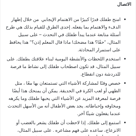
الاتصال
امنح طفلك قدرًا كبيرًا من الاهتمام الإيجابي من خلال إظهار
الدفء والاهتمام بما يفعله. إحدى الطرق للقيام بذلك هي طرح
أسئلة متابعة عندما يبدأ طفلك في التحدث – على سبيل
المثال، “حقًا؟ هذا مضحك! ماذا قال المعلم إذن؟” هذا يحافظ
على استمرار المحادثة.
استخدم اللحظات والأنشطة اليومية لبناء علاقتك بطفلك. على
سبيل المثال، قد تكون اصطحاب طفلك إلى نشاط ما فرصة
للدردشة دون انقطاع.
خصص وقتًا لمشاركة الأشياء التي تستمتعان بها معًا ، مثل
الطهي أو لعب الكرة في الحديقة. يمكن أن يمنحك هذا أيضًا
فرصة لمعرفة المزيد عن الأشياء التي يحبها طفلك وما يكرهه
ومخاوفه وإحباطاته. يجد بعض الأطفال أنه من الأسهل التحدث
عندما يفعلون شيئًا آخر.
استمع إلى طفلك. إذا لاحظت أن طفلك يشعر بالغضب أو
الانزعاج، ساعده على فهم مشاعره . على سبيل المثال،