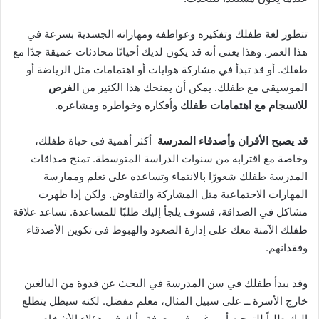
تتطور لغة طفلك وتفكيره وعواطفه ومهاراته الجسدية بسرعة في
هذا العمر. وهذا يعني أنه قد يكون لديك أحيانًا محادثات عميقة جدًا مع
طفلك. أو قد تبدأ في مشاركة هوايات أو اهتمامات مثل الرياضة أو
الموسيقى مع طفلك. يمكن أن يمنحك هذا الكثير من
الفرص
للانسجام مع اهتمامات طفلك
وأفكاره وخواطره ومشاعره.
قد يصبح الأقران وأصدقاء المدرسة
أكثر أهمية في حياة طفلك،
وخاصة مع اقترابه من سنوات الدراسة المتوسطة. تمنح صداقات
المدرسة طفلك شعورًا بالانتماء وتساعده على تعلم وممارسة
المهارات الاجتماعية مثل المشاركة والتفاوض. ولكن إذا ظهرت
مشاكل في الصداقة، فسوف يلجأ إليك طلبًا للمساعدة. تساعد علاقة
طفلك الآمنة معك على إدارة الصعود والهبوط في تكوين الأصدقاء
وفقدانهم.
وقد يبدأ طفلك في سن المدرسة في البحث عن قدوة من البالغين
خارج الأسرة ــ على سبيل المثال، معلم مفضل. لكنه سيظل يتطلع
إليك طلباً للتوجيه أو يرغب في معرفة رأيك في هؤلاء الأشخاص.