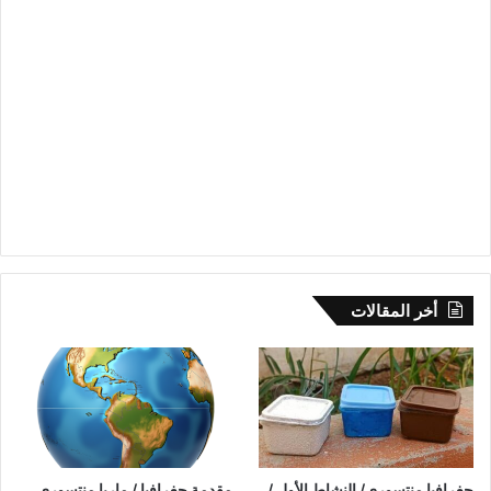
أخر المقالات
جغرافيا منتسوري/ النشاط الأول /
مقدمة جغرافيا / ماريا منتسوري