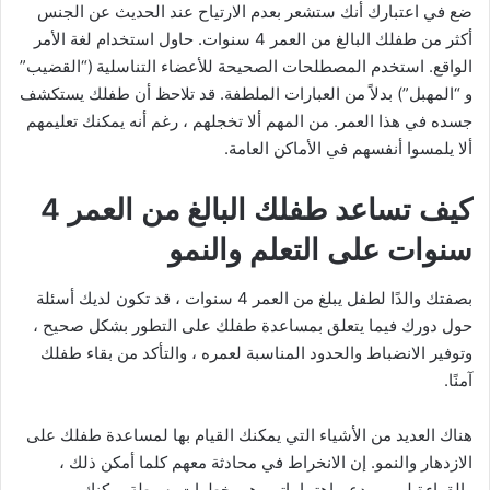
ضع في اعتبارك أنك ستشعر بعدم الارتياح عند الحديث عن الجنس
أكثر من طفلك البالغ من العمر 4 سنوات. حاول استخدام لغة الأمر
الواقع. استخدم المصطلحات الصحيحة للأعضاء التناسلية (“القضيب”
و “المهبل”) بدلاً من العبارات الملطفة. قد تلاحظ أن طفلك يستكشف
جسده في هذا العمر. من المهم ألا تخجلهم ، رغم أنه يمكنك تعليمهم
ألا يلمسوا أنفسهم في الأماكن العامة.
كيف تساعد طفلك البالغ من العمر 4
سنوات على التعلم والنمو
بصفتك والدًا لطفل يبلغ من العمر 4 سنوات ، قد تكون لديك أسئلة
حول دورك فيما يتعلق بمساعدة طفلك على التطور بشكل صحيح ،
وتوفير الانضباط والحدود المناسبة لعمره ، والتأكد من بقاء طفلك
آمنًا.
هناك العديد من الأشياء التي يمكنك القيام بها لمساعدة طفلك على
الازدهار والنمو. إن الانخراط في محادثة معهم كلما أمكن ذلك ،
والقراءة لهم ، ودعم اهتماماتهم هي خطوات بسيطة يمكنك