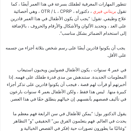
تتطور المهارات المعرفية لطفلك بسرعة في هذا العمر أيضًا ، كما
تقول
بريتاني فيري
، دكتوراه ، OTR / L ، CPRP ، وهي أخصائية
علاج وظيفي. تقول: “يجب أن يكون الأطفال في هذا العمر قادرين
على العد ، وتحديد الألوان والأشكال والأرقام والحروف ، بالإضافة
إلى استخدام الضمائر بشكل مناسب”.
يجب أن يكونوا قادرين أيضًا على رسم شخص بثلاثة أجزاء من جسمه
على الأقل.
في عمر 4 سنوات ، يكون الأطفال فضوليين ويحبون استيعاب
المعلومات الجديدة. ستندهش من مدى قدرة طفلك على فهمه. إذا
أخبرتهم أو قرأت لهم قصة ، فيجب أن يكونوا قادرين على تذكر أجزاء
كبيرة منها. ليس هذا فقط ، ولكن الأطفال بعمر 4 سنوات بارعون
في تأليف قصصهم بأنفسهم. إن خيالهم ينطلق حقًا في هذا العصر.
يقول الدكتور بول: “يمكن للأطفال في سن الرابعة فهم معظم ما
يحدث في العالم. فهم يتعلمون الفرق بين” الحقيقي “و” التظاهر
“وغالبًا ما يطورون تصورات حية (فكر في القصص الخيالية و