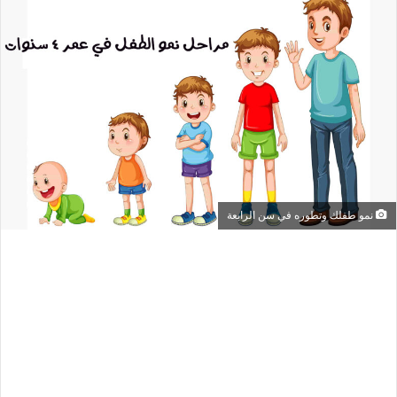
س
ل
ب
ر
ي
د
ا
إ
ل
ك
نمو طفلك وتطوره في سن الرابعة
ت
ر
و
ن
ي
ا