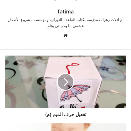
fatima
أم لثلاث زهرات مدرّسة بكتاب القاعدة النورانية ومؤسسة مشروع الأطفال
عشقي انا وحبيبتي وئام
موق
ع
الوي
ب
ت
ف
ع
ي
ل
ح
ر
ف
ا
ل
تفعيل حرف الميم (م)
م
ي
2