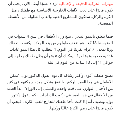
مهاراته الحركية الدقيقة والإجمالية
تزداد نضجًا أيضًا. الآن ، يجب أن
تكون قادرًا على لعب الألعاب الخارجية الأساسية مع طفلك ، مثل
الكرة والركل. ستكون المشاريع الفنية وألعاب الطاولة من الأنشطة
المفضلة.
فيما يتعلق بالنمو البدني ، يبلغ وزن الأطفال في سن 4 سنوات في
المتوسط 18 كغ . هم ضعف طولهم من بعد الولادة! يكتسب طفلك
وزنًا بمعدل 7 غرام تقريبًا في اليوم.
4
يتطلب كل هذا النمو عادات
غذائية صحية ونومًا جيدًا: يمكنك أن تتوقع أن يظل طفلك بحاجة إلى
حوالي 11 إلى 13 ساعة من النوم كل ليلة.
يصبح طفلك أقوى وأكثر رشاقة كل يوم. يقول الدكتور بول: “يمكن
للأطفال في هذا العمر الركض والقفز بشكل جيد ، ويمكنهم في كثير
من الأحيان التوازن على قدم واحدة والمشي إلى الوراء”. بدأ العديد
من الأطفال في هذا العمر في ركوب الدراجات ، كما يقول دكتور
بول. ويضيف أنه إذا كنت تأخذ طفلك للخارج للعب الكرة ، فيجب أن
يكون قادرًا على رمي الكرة عاليًا وركلها.