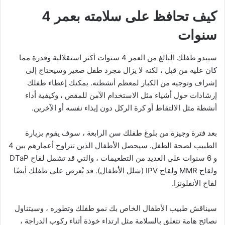
كيف تحافظ على سلامته بعمر 4
سنوات
سيبدو طفلك البالغ من العمر 4 سنوات أكثر استقلالية وقدرة مما
كان عليه من قبل ، لكنه لا يزال مجرد طفل صغير وسيحتاج إلى
إشراف وتوجيه من الكبار لمعظم أنشطته. يمكنك إعطاء طفلك
إرشادات حول أشياء مثل الاستخدام الآمن للمقص ، وكيفية أداء
أنشطة مثل الالتقاط أو كرة الركل دون إيذاء نفسه أو الآخرين.
بعد فترة وجيزة من بلوغ طفلك سن الرابعة ، سوف يقوم بزيارة
الطبيب لصحة الطفل. سيحصل الأطفال الذين تتراوح أعمارهم بين 4
و 6 سنوات على العديد من التطعيمات ، والتي قد تشمل لقاح DTaP
ولقاح MMR ولقاح IPV (شلل الأطفال). قد يُعرض على طفلك أيضًا
لقاح الأنفلونزا.
سيناقش طبيب الأطفال الخاص بك نمو طفلك وتطوره ، وسيتناول
نصائح هامة تتعلق بالسلامة مثل ارتداء خوذة أثناء ركوب الدراجة ،