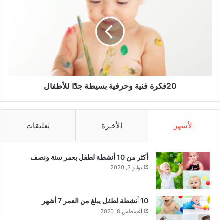
م
0
(
ف
م
ك
)
ر
ة
ف
ن
ي
ة
20فكرة فنية وحرفية بسيطة جدًا للأطفال
و
ح
ر
الأشهر
الأخيرة
تعليقات
ف
ي
ة
أكثر من 10 أنشطة لطفل بعمر سنة ونصف
ب
س
يوليو 3, 2020
ي
ط
ة
10 أنشطة لطفل يبلغ من العمر 7 أشهر
ج
أغسطس 8, 2020
دً