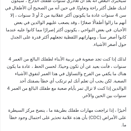
سيخبرك البعض أنه بعد أن تغادري سنوات طفلك الدارج ، سيكون
لديك طفل أكثر راحة وتعاونًا. في حين أنه من الصحيح أن الأطفال في
سن 4 سنوات عادة ما يكونون أكثر عقلانية من 2 أو 3 سنوات ، إلا
أنهم ما زالوا أطفالًا صغارًا ، وقد يصعب عليهم الوالدين في بعض
الأحيان. في بعض النواحي ، يكونون أكثر إصرارًا مما كانوا عليه عندما
كانوا أصغر سناً ، ومهاراتهم اللفظية تجعلهم أكثر قدرة على الجدل
حول أصغر الأشياء.
لذلك إذا كنت تجد صعوبة في تربية الأبناء لطفلك البالغ من العمر 4
سنوات ، فأنت بعيد عن أن تكون وحيدًا. لحسن الحظ ، عادة ما يكون
هناك ما يكفي من الفرح والتساؤل في هذا العمر لتفوق الأشياء
الصعبة. لكن يجب أن تعلم أنك لم ترتكب أي خطأ بصفتك أحد
الوالدين إذا كنت لا تزال تمر بأيام صعبة مع طفلك البالغ من العمر 4
سنوات بين الحين والآخر.
أخيرًا ، إذا تراجعت مهارات طفلك بطريقة ما ، ينصح مركز السيطرة
على الأمراض (CDC) بأن هذه علامة تحذير على احتمال وجود خطأ
ما.