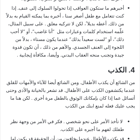
أخبرهم ما ستكون العواقب إذا تحولوا السلوك إلى عنف. إذا
كنت تتعامل مع طفل أصغر سنا ، أخبره بما يمكنه القيام به بدلاً
من ذلك. أعطه بديلا ً، لكن لا تتركيه معلق . على سبيل المثال،
علّمه استخدام كلمات وعبارات مثل “أنا غاضب”، أو “لا أحب
ذلك”، أو “لست سعيداً بذلك” عندما يكون مستاء ، بدلاً من
اللجوء إلى العنف الجسدي. والأهم من ذلك ، أن تكون قدوة
جيدة وتجنب منحه العقاب البدني. وأيضا، مكافأة إيجابية .
4. الكذب
من الشائع أن يكذب الأطفال. ومن الشائع أيضا للآباء والأمهات للقلق
عندما يكتشفون الكذب على الأطفال. قد تشعر بالخيانة والأذى وحتى
أتسائل عما إذا كان بإمكانك الوثوق بالطفل مرة أخرى . لكن هنا ما
يجب عليك فعله لمنع ابنك من الكذب
لا تأخذ الأمر على نحو شخصي . فكر في الأمر من وجهة نظر
طفلك لفهم ما أجبره على الكذب.
قد يكذب الأطفال عندما يخافون من أن الحقيقة قد يكون لها