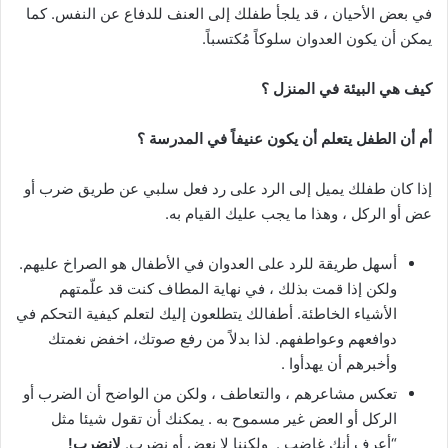
في بعض الأحيان ، قد يلجأ طفلك إلى العنف للدفاع عن النفس. كما
يمكن أن يكون العدوان سلوكاً مُكتسباً.
كيف هي البيئة في المنزل ؟
أم أن الطفل يتعلم أن يكون عنيفاً في المدرسة ؟
إذا كان طفلك يميل إلى الرد على رد فعل سلبي عن طريق ضرب أو
عض أو الركل ، وهذا ما يجب عليك القيام به.
أسهل طريقة للرد على العدوان في الأطفال هو الصراخ عليهم.
ولكن إذا قمت بذلك ، في نهاية المطاف كنت قد علّمتهم
الأشياء الخاطئة. أطفالك يتطلعون إليك لتعلم كيفية التحكم في
دوافعهم وعواطفهم. لذا بدلاً من رفع صوتك، اخفض نغمتك
وأخبرهم أن يهدأوا .
تعكس مشاعرهم ، والتعاطف ، ولكن من الواضح أن الضرب أو
الركل أو العض غير مسموح به . يمكنك أن تقول شيئا مثل
“أعرف أنك غاضب . ولكننا لا نعض أو نضرب.
لانضرب!