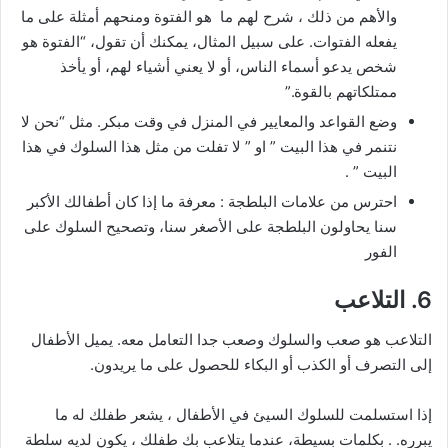
والأهم من ذلك ، شرح لهم ما هو الفتوة ومنحهم أمثلة على ما
يفعله الفتوات. على سبيل المثال، يمكنك أن تقول، “الفتوة هو
شخص يدعو أسماء الناس، أو لا يعني أشياء لهم، أو يأخذ
ممتلكاتهم بالقوة.”
وضع القواعد والمعايير في المنزل في وقت مبكر. مثل “نحن لا
نتنمر في هذا البيت ” او ” لا تفلت من مثل هذا السلوك في هذا
البيت ” .
احترس من علامات البلطجة : معرفة ما إذا كان أطفالك الأكبر
سنا يحاولون البلطجة على الأصغر سنا، وتصحيح السلوك على
الفور
6. التلاعب
التلاعب هو صعب والسلوك وصعب جدا التعامل معه. يميل الأطفال
إلى التصرف أو الكذب أو البكاء للحصول على ما يريدون.
إذا استسلمت للسلوك السيئ في الأطفال ، يشعر طفلك له ما
يبرره. . بكلمات بسيطة، عندما يتلاعب بك طفلك ، يكون لديه سلطة