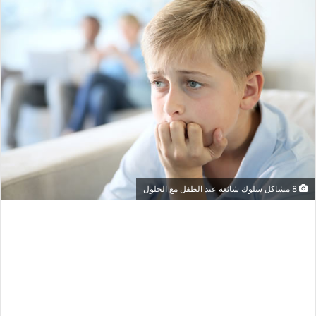
س
ل
ب
ر
ي
د
ا
إ
ل
ك
ت
8 مشاكل سلوك شائعة عند الطفل مع الحلول
ر
و
ن
ي
ا