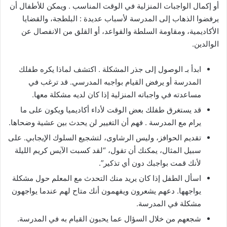
أو إكمال الواجبات المنزلية في الوقت المناسب . ويمكن للأطفال أن
يرفضوا الذهاب إلى المدرسة لأسباب عديدة : البلطجة، والقضايا
الأكاديمية، ومقاومة السلطة والقواعد، أو القلق من الانفصال عن
الوالدين.
ابدأ بـ الوصول إلى جذر المشكلة . اكتشف لماذا يكره طفلك
المدرسة أو يرفض القيام بواجبه المدرسي. قد ترغب في
مساعدته في واجباته المنزلية إذا كان لديه مشكلة معها.
قد يستغرق طفلك بعض الوقت لأداء أكاديميا ويكون على ما
يرام مع المدرسة . فهم أن التغيير لن يحدث بين عشية وضحاها.
تقديم الحوافز، وليس الرشاوى، لتشجيع السلوك الإيجابي. على
سبيل المثال، يمكنك أن تقول، “لقد كسبت الآيس كريم الليلة
لأنك قمت بواجبك دون أي تذكير”.
اسأل الطفل إذا كان يريد منك التحدث مع المعلم حول مشكلة
يواجهها. دعهم يشعرون ويفهمون أنك متاح لهم عندما يواجهون
مشكلة في المدرسة.
شجعهم من خلال السؤال عما يحبون القيام به في المدرسة.