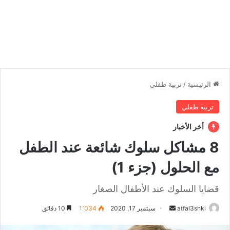
الرئيسية
/
تربية طفلي
تربية طفلي
أخر الأخبار
8 مشاكل سلوك شائعة عند الطفل
مع الحلول (جزء 1)
قضايا السلوك عند الأطفال الصغار
atfal3shki
أ
سبتمبر 17, 2020
1٬034
10 دقائق
ر