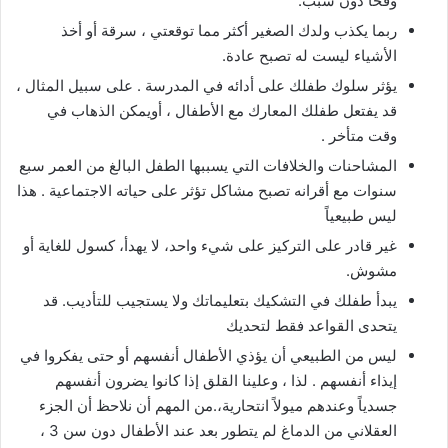
وقحا دون سبب.
ربما يكذب ولدك الصغير أكثر مما توقعتي ، سرقة أو أخذ
الأشياء ليست له تصبح عادة.
يؤثر سلوك طفلك على أدائه في المدرسة . على سبيل المثال ،
قد يفتعل طفلك المعارك مع الأطفال ، أويمكن الذهاب في
وقت متأخر .
المشاحنات والخلافات التي يسببها الطفل البالغ من العمر سبع
سنوات مع أقرانه تصبح مشاكل تؤثر على حياته الاجتماعية . هذا
ليس طبيعياً
غير قادر على التركيز على شيء واحد، لا يهدأ، كسول للغاية أو
مشوش.
يبدأ طفلك في التشكيك بتعليماتك ولا يستجيب للتأديب. قد
يتحدى القواعد فقط لتحديك
ليس من الطبيعي أن يؤذي الأطفال أنفسهم أو حتى يفكروا في
إيذاء أنفسهم . لذا ، وعلينا القلق إذا كانوا يضرون أنفسهم
جسدياً وعندهم ميولاً انتحارية،.من المهم أن نلاحظ أن الجزء
العقلاني من الدماغ لم يتطور بعد عند الأطفال دون سن 3 ،