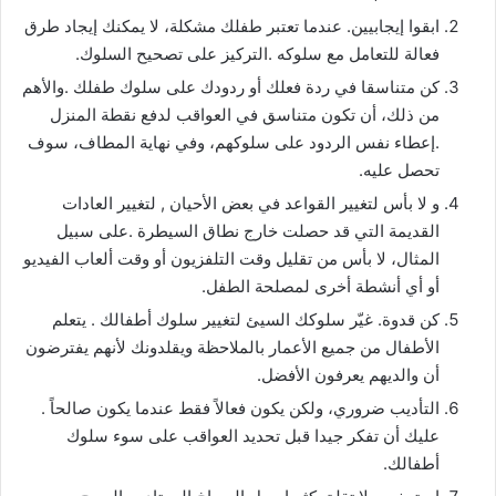
ابقوا إيجابيين. عندما تعتبر طفلك مشكلة، لا يمكنك إيجاد طرق
فعالة للتعامل مع سلوكه .التركيز على تصحيح السلوك.
كن متناسقا في ردة فعلك أو ردودك على سلوك طفلك .والأهم
من ذلك، أن تكون متناسق في العواقب لدفع نقطة المنزل
.إعطاء نفس الردود على سلوكهم، وفي نهاية المطاف، سوف
تحصل عليه.
و لا بأس لتغيير القواعد في بعض الأحيان , لتغيير العادات
القديمة التي قد حصلت خارج نطاق السيطرة .على سبيل
المثال، لا بأس من تقليل وقت التلفزيون أو وقت ألعاب الفيديو
أو أي أنشطة أخرى لمصلحة الطفل.
كن قدوة. غيّر سلوكك السيئ لتغيير سلوك أطفالك . يتعلم
الأطفال من جميع الأعمار بالملاحظة ويقلدونك لأنهم يفترضون
أن والديهم يعرفون الأفضل.
التأديب ضروري، ولكن يكون فعالاً فقط عندما يكون صالحاً .
عليك أن تفكر جيدا قبل تحديد العواقب على سوء سلوك
أطفالك.