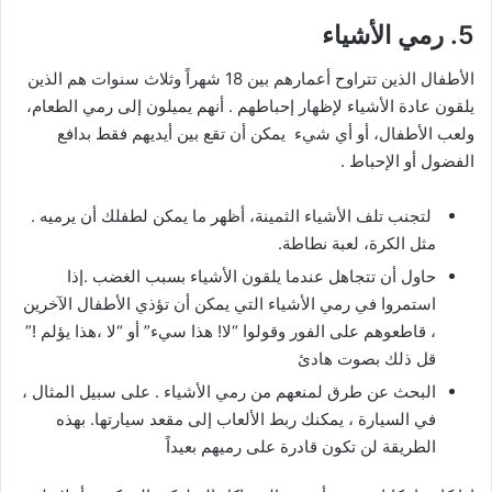
5. رمي الأشياء
الأطفال الذين تتراوح أعمارهم بين 18 شهراً وثلاث سنوات هم الذين
يلقون عادة الأشياء لإظهار إحباطهم . أنهم يميلون إلى رمي الطعام،
ولعب الأطفال، أو أي شيء يمكن أن تقع بين أيديهم فقط بدافع
الفضول أو الإحباط .
لتجنب تلف الأشياء الثمينة، أظهر ما يمكن لطفلك أن يرميه .
مثل الكرة، لعبة نطاطة.
حاول أن تتجاهل عندما يلقون الأشياء بسبب الغضب .إذا
استمروا في رمي الأشياء التي يمكن أن تؤذي الأطفال الآخرين
، قاطعوهم على الفور وقولوا “لا! هذا سيء” أو “لا ،هذا يؤلم !”
قل ذلك بصوت هادئ
البحث عن طرق لمنعهم من رمي الأشياء . على سبيل المثال ،
في السيارة ، يمكنك ربط الألعاب إلى مقعد سيارتها. بهذه
الطريقة لن تكون قادرة على رميهم بعيداً