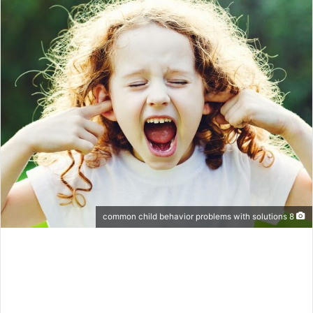
س
ل
ب
ر
ي
د
ا
إ
ل
ك
ت
ر
و
8 common child behavior problems with solutions
ن
ي
ا