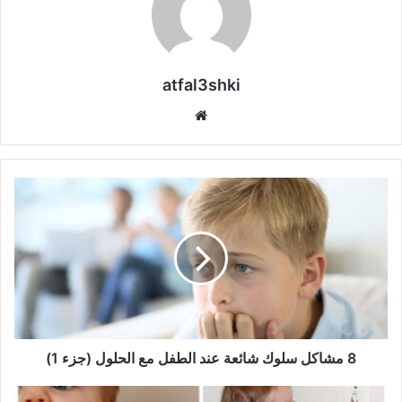
atfal3shki
موق
ع
الوي
ب
8
م
ش
ا
ك
ل
س
ل
و
ك
8 مشاكل سلوك شائعة عند الطفل مع الحلول (جزء 1)
ش
ا
ن