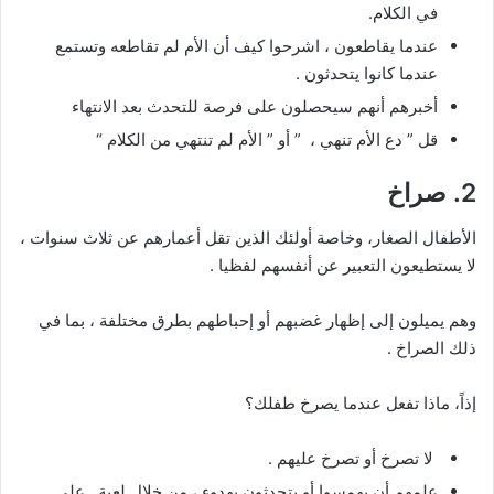
في الكلام.
عندما يقاطعون ، اشرحوا كيف أن الأم لم تقاطعه وتستمع
عندما كانوا يتحدثون .
أخبرهم أنهم سيحصلون على فرصة للتحدث بعد الانتهاء
قل ” دع الأم تنهي ، ” أو ” الأم لم تنتهي من الكلام “
2. صراخ
الأطفال الصغار، وخاصة أولئك الذين تقل أعمارهم عن ثلاث سنوات ،
لا يستطيعون التعبير عن أنفسهم لفظيا .
وهم يميلون إلى إظهار غضبهم أو إحباطهم بطرق مختلفة ، بما في
ذلك الصراخ .
إذاً، ماذا تفعل عندما يصرخ طفلك؟
لا تصرخ أو تصرخ عليهم .
علمهم أن يهمسوا أو يتحدثون بهدوء ، من خلال لعبة . على