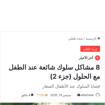
الرئيسية
/
صحة طفلي
تربية طفلي
أخر الأخبار
8 مشاكل سلوك شائعة عند الطفل
مع الحلول (جزء 2)
قضايا السلوك عند الأطفال الصغار
atfal3shki
أ
سبتمبر 19, 2020
1٬150
4 دقائق
ر