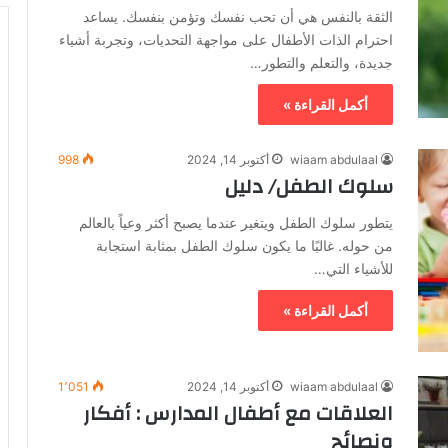
الثقة بالنفس هي أن تحب نفسك وتؤمن بنفسك. يساعد
احترام الذات الأطفال على مواجهة التحديات، وتجربة أشياء
جديدة، والتعلم والتطور…
أكمل القراءة »
wiaam abdulaal
أكتوبر 14, 2024
998
سلوك الطفل/ دليل
يتطور سلوك الطفل ويتغير عندما يصبح أكثر وعياً بالعالم
من حوله. غالبًا ما يكون سلوك الطفل بمثابة استجابة
للأشياء التي…
أكمل القراءة »
wiaam abdulaal
أكتوبر 14, 2024
1٬051
العلاقات مع أطفال المدارس : أفكار
ونصائح