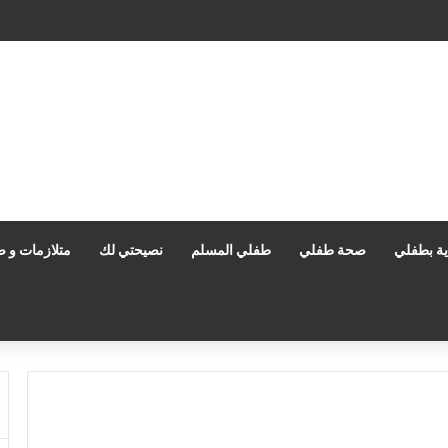
اية بطفلي
صحة طفلي
طفلي المسلم
نصيحتي لك
متلازمات و ص