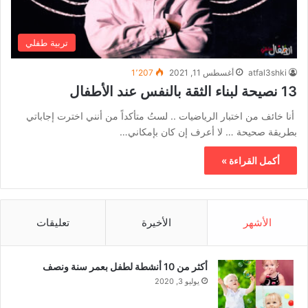
تربية طفلي
atfal3shki
أغسطس 11, 2021
1٬207
13 نصيحة لبناء الثقة بالنفس عند الأطفال
أنا خائف من اختبار الرياضيات .. لستُ متأكداً من أنني اخترت إجاباتي
بطريقة صحيحة … لا أعرف إن كان بإمكاني…
أكمل القراءة »
الأشهر
الأخيرة
تعليقات
أكثر من 10 أنشطة لطفل بعمر سنة ونصف
يوليو 3, 2020