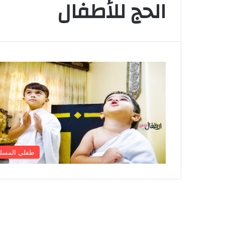
الحج للأطفال
طفلي المسل