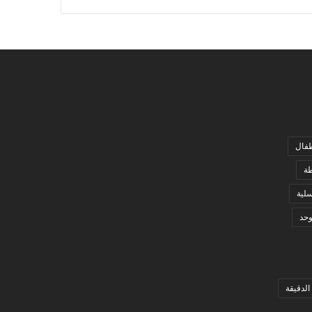
فال
ة
لية
وحد
الدقيقة