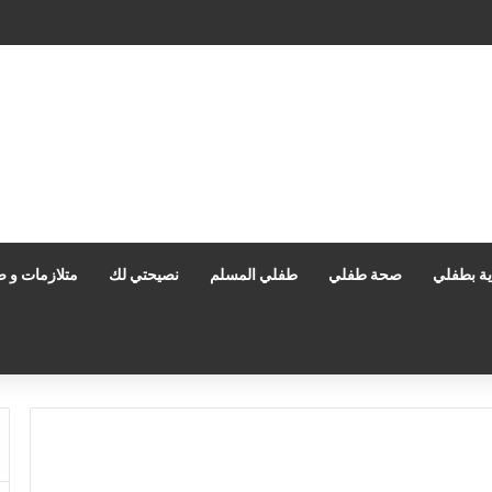
اية بطفلي
صحة طفلي
طفلي المسلم
نصيحتي لك
متلازمات و ص