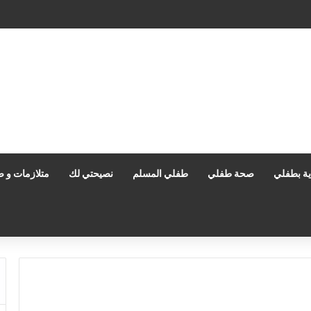
اية بطفلي
صحة طفلي
طفلي المسلم
نصيحتي لك
متلازمات و ص