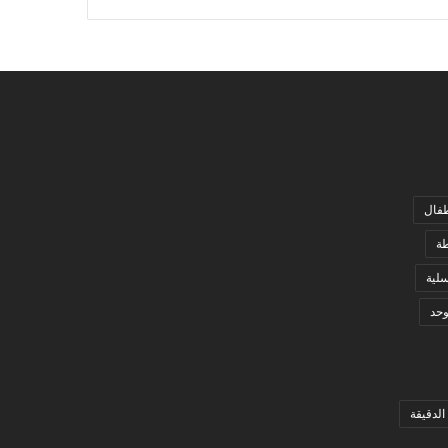
فال
ة
لية
وحد
الدقيقة