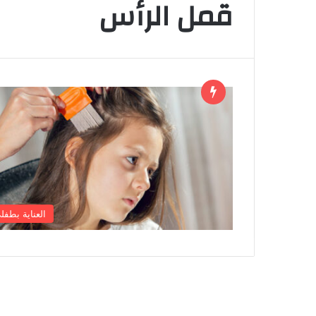
قمل الرأس
العناية بطفل