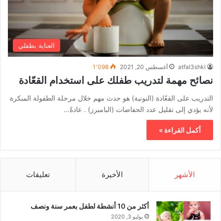
العناية بطفلي
atfal3shki
أغسطس 20, 2021
1٬098
نصائح مهمة لتدريب طفلك على استخدام القعّادة
التدريب على القعّادة (النونية) هو حدث مهم خلال مرحلة الطفولة المبكرة
لأنه يؤدي إلى تقليل عدد الحفاضات (البامبرز) . عادةً…
أكمل القراءة »
الأشهر
الأخيرة
تعليقات
أكثر من 10 أنشطة لطفل بعمر سنة ونصف
يوليو 3, 2020